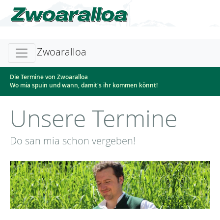
Zwoaralloa
Die Termine von Zwoaralloa
Wo mia spuin und wann, damit's ihr kommen könnt!
Unsere Termine
Do san mia schon vergeben!