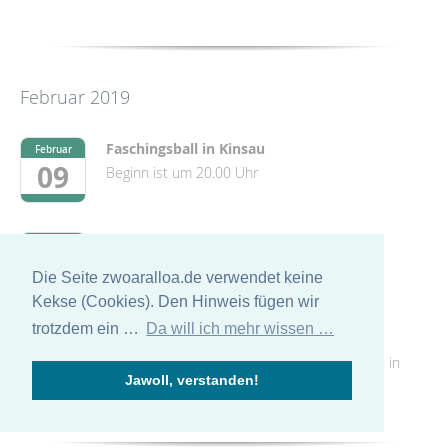
Februar 2019
Faschingsball in Kinsau
Februar
09
Beginn ist um 20.00 Uhr
Faschingsball in Apfeldorf
Februar
16
Beginn ist um 20.00 Uhr
Die Seite zwoaralloa.de verwendet keine
Kekse (Cookies). Den Hinweis fügen wir
trotzdem ein …
Da will ich mehr wissen …
Weiberfasching Peißenberg
Februar
28
Beginn ist um 18.00 Uhr im Gasthof zur Post in
Jawoll, verstanden!
Peißenberg