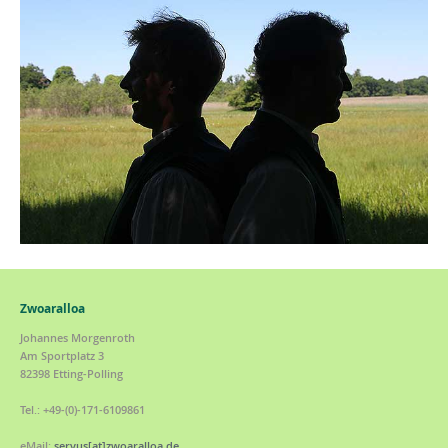
Zwoaralloa
Johannes Morgenroth
Am Sportplatz 3
82398 Etting-Polling
Tel.: +49-(0)-171-6109861
eMail:
servus[at]zwoaralloa.de