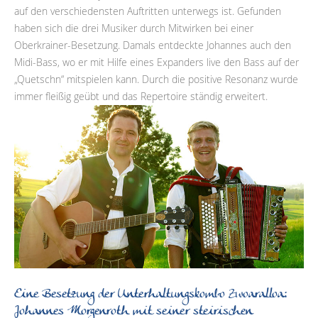
auf den verschiedensten Auftritten unterwegs ist. Gefunden
haben sich die drei Musiker durch Mitwirken bei einer
Oberkrainer-Besetzung. Damals entdeckte Johannes auch den
Midi-Bass, wo er mit Hilfe eines Expanders live den Bass auf der
„Quetschn“ mitspielen kann. Durch die positive Resonanz wurde
immer fleißig geübt und das Repertoire ständig erweitert.
Eine Besetzung der Unterhaltungskombo Zwoaralloa:
Johannes Morgenroth mit seiner steirischen